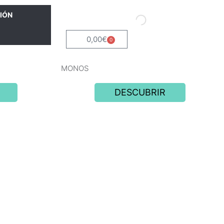
IÓN
0,00
€
0
Carrito
MONOS
DESCUBRIR