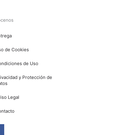
cenos
trega
o de Cookies
ndiciones de Uso
ivacidad y Protección de
atos
iso Legal
ntacto
Facebook
Instagram