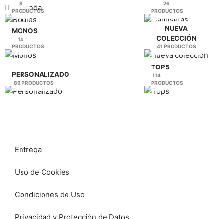
8
26
página
página
Tienda
PRODUCTOS
PRODUCTOS
de
de
producto
producto
NUEVA
MONOS
COLECCIÓN
14
PRODUCTOS
41 PRODUCTOS
TOPS
PERSONALIZADO
114
89 PRODUCTOS
PRODUCTOS
Entrega
Uso de Cookies
Condiciones de Uso
Privacidad y Protección de Datos