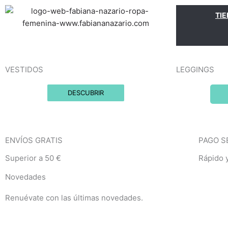
Ir
TI
al
contenido
VESTIDOS
LEGGINGS
DESCUBRIR
ENVÍOS GRATIS
PAGO S
Superior a 50 €
Rápido 
Novedades
Renuévate con las últimas novedades.