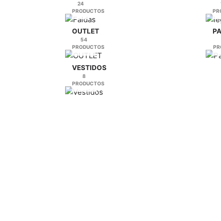
24
página
página
PRODUCTOS
PR
de
de
producto
producto
OUTLET
P
54
PRODUCTOS
PR
VESTIDOS
8
PRODUCTOS