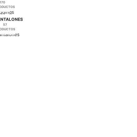
170
de
ODUCTOS
producto
ANTALONES
57
ODUCTOS