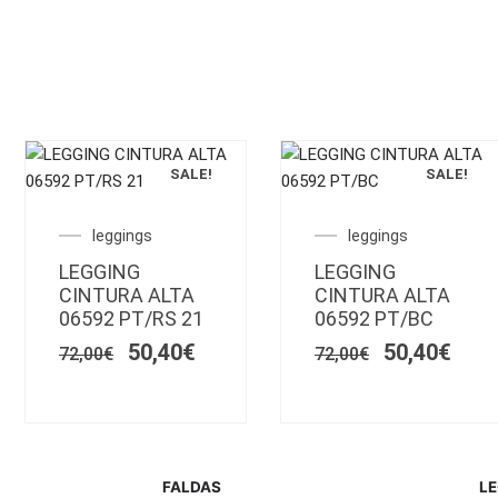
SALE!
SALE!
Este
Este
producto
producto
El
El
El
El
leggings
leggings
tiene
tiene
o
precio
precio
precio
prec
LEGGING
múltiples
LEGGING
múltiples
l
original
actual
original
actu
CINTURA ALTA
CINTURA ALTA
variantes.
variantes.
era:
es:
era:
es:
06592 PT/RS 21
06592 PT/BC
€.
72,00€.
Las
50,40€.
72,00€.
Las
50,4
50,40
€
50,40
€
opciones
opciones
72,00
€
72,00
€
se
se
pueden
pueden
elegir
elegir
en
en
la
la
FALDAS
LE