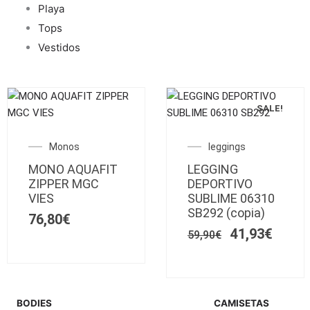
Playa
Tops
Vestidos
SALE!
Este
Este
producto
producto
El
El
Monos
leggings
tiene
tiene
precio
preci
MONO AQUAFIT
múltiples
LEGGING
múltiples
original
actua
ZIPPER MGC
DEPORTIVO
variantes.
variantes.
era:
es:
VIES
SUBLIME 06310
Las
59,90€.
Las
41,93
SB292 (copia)
76,80
€
opciones
opciones
41,93
€
se
59,90
€
se
pueden
pueden
elegir
elegir
en
en
la
la
BODIES
CAMISETAS