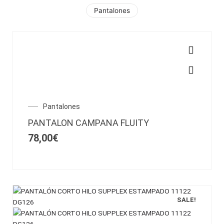
Ir
Pantalones
al
contenido
Este
producto
tiene
múltiples
Pantalones
variantes.
Las
PANTALON CAMPANA FLUITY
opciones
78,00
€
se
pueden
elegir
en
la
página
SALE!
de
producto