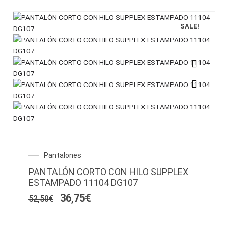
producto
SALE!
Este
producto
tiene
múltiples
variantes.
Las
opciones
El
El
Pantalones
se
precio
precio
pueden
PANTALÓN CORTO CON HILO SUPPLEX
original
actual
elegir
ESTAMPADO 11104 DG107
era:
es:
en
52,50€.
36,75€.
36,75
€
52,50
€
la
página
de