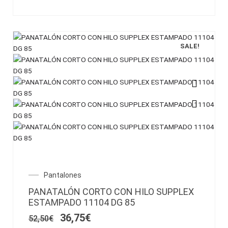
de
producto
SALE!
Este
producto
tiene
múltiples
variantes.
Las
opciones
El
El
Pantalones
se
precio
precio
pueden
PANATALÓN CORTO CON HILO SUPPLEX
original
actual
elegir
ESTAMPADO 11104 DG 85
era:
es:
en
52,50€.
36,75€.
36,75
€
52,50
€
la