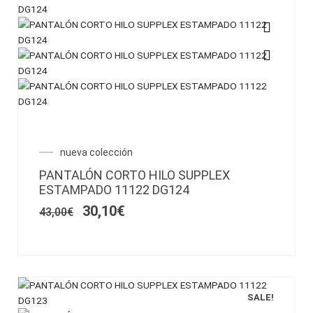
Este
producto
tiene
múltiples
variantes.
Las
opciones
El
El
nueva colección
se
precio
precio
pueden
PANTALÓN CORTO HILO SUPPLEX
original
actual
elegir
ESTAMPADO 11122 DG124
era:
es:
en
43,00€.
30,10€.
30,10
€
43,00
€
la
página
de
producto
SALE!