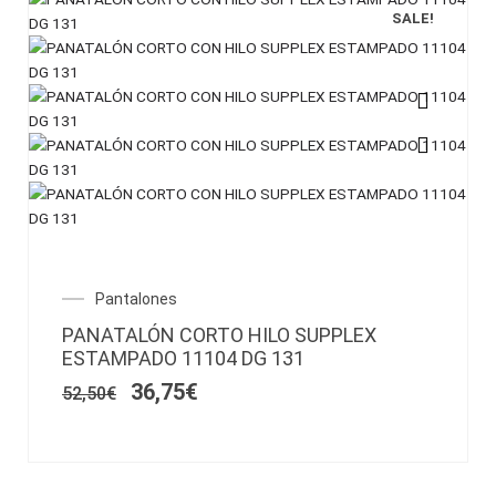
SALE!
Este
producto
tiene
múltiples
variantes.
Las
opciones
El
El
Pantalones
se
precio
precio
pueden
PANATALÓN CORTO HILO SUPPLEX
original
actual
elegir
ESTAMPADO 11104 DG 131
era:
es:
en
52,50€.
36,75€.
36,75
€
52,50
€
la
página
de
producto