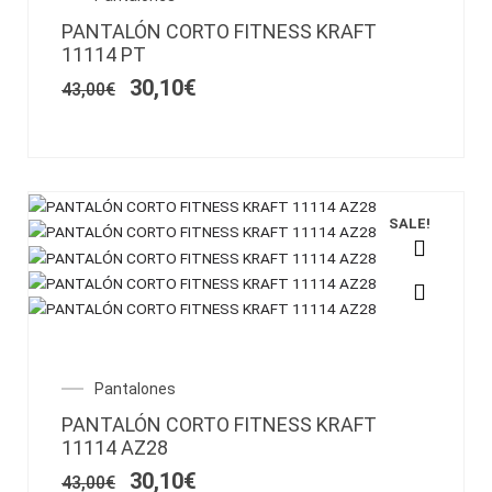
Las
precio
precio
PANTALÓN CORTO FITNESS KRAFT
opciones
original
actual
11114 PT
se
era:
es:
43,00€.
30,10€.
pueden
30,10
€
43,00
€
elegir
en
la
página
de
SALE!
producto
Este
producto
tiene
múltiples
variantes.
El
El
Pantalones
Las
precio
precio
PANTALÓN CORTO FITNESS KRAFT
opciones
original
actual
11114 AZ28
se
era:
es:
43,00€.
30,10€.
pueden
30,10
€
43,00
€