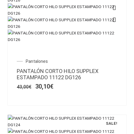
Este
producto
tiene
múltiples
variantes.
Las
opciones
El
El
Pantalones
se
precio
precio
pueden
PANTALÓN CORTO HILO SUPPLEX
original
actual
elegir
ESTAMPADO 11122 DG126
era:
es:
en
43,00€.
30,10€.
30,10
€
43,00
€
la
página
de
producto
SALE!