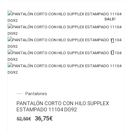
producto
SALE!
Este
producto
tiene
múltiples
variantes.
Las
opciones
El
El
Pantalones
se
precio
precio
pueden
PANTALÓN CORTO CON HILO SUPPLEX
original
actual
elegir
ESTAMPADO 11104 DG92
era:
es:
en
52,50€.
36,75€.
36,75
€
52,50
€
la
página