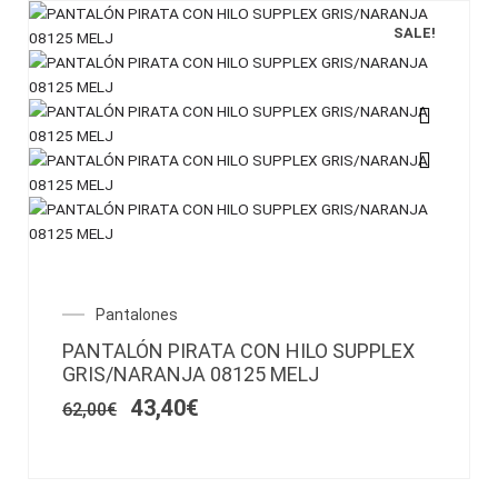
SALE!
Este
producto
tiene
múltiples
variantes.
Las
opciones
El
El
Pantalones
se
precio
precio
pueden
PANTALÓN PIRATA CON HILO SUPPLEX
original
actual
elegir
GRIS/NARANJA 08125 MELJ
era:
es:
en
62,00€.
43,40€.
43,40
€
62,00
€
la
página
de
producto