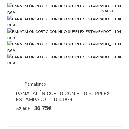
de
SALE!
producto
Este
producto
tiene
múltiples
variantes.
Las
opciones
El
El
Pantalones
se
precio
precio
pueden
PANATALÓN CORTO CON HILO SUPPLEX
original
actual
elegir
ESTAMPADO 11104 DG91
era:
es:
en
52,50€.
36,75€.
36,75
€
52,50
€
la
página
de