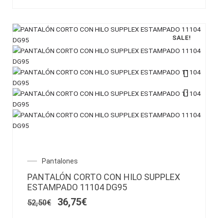
de
producto
SALE!
Este
producto
tiene
múltiples
variantes.
Las
opciones
El
El
Pantalones
se
precio
precio
pueden
PANTALÓN CORTO CON HILO SUPPLEX
original
actual
elegir
ESTAMPADO 11104 DG95
era:
es:
en
52,50€.
36,75€.
36,75
€
52,50
€
la
página