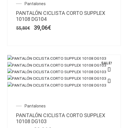
variantes.
El
El
Pantalones
Las
precio
precio
PANTALÓN CICLISTA CORTO SUPPLEX
opciones
original
actual
10108 DG104
se
era:
es:
55,80€.
39,06€.
pueden
39,06
€
55,80
€
elegir
en
la
página
de
SALE!
producto
Este
producto
tiene
múltiples
variantes.
El
El
Pantalones
Las
precio
precio
PANTALÓN CICLISTA CORTO SUPPLEX
opciones
original
actual
10108 DG103
se
era:
es: