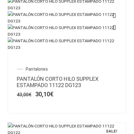
Este
producto
tiene
múltiples
variantes.
Las
opciones
El
El
Pantalones
se
precio
precio
pueden
PANTALÓN CORTO HILO SUPPLEX
original
actual
elegir
ESTAMPADO 11122 DG123
era:
es:
en
43,00€.
30,10€.
30,10
€
43,00
€
la
página
de
producto
SALE!