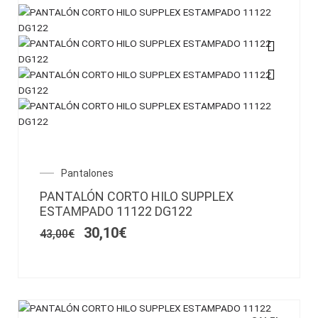
Este
producto
tiene
múltiples
variantes.
Las
opciones
El
El
Pantalones
se
precio
precio
pueden
PANTALÓN CORTO HILO SUPPLEX
original
actual
elegir
ESTAMPADO 11122 DG122
era:
es:
en
43,00€.
30,10€.
30,10
€
43,00
€
la
página
de
producto