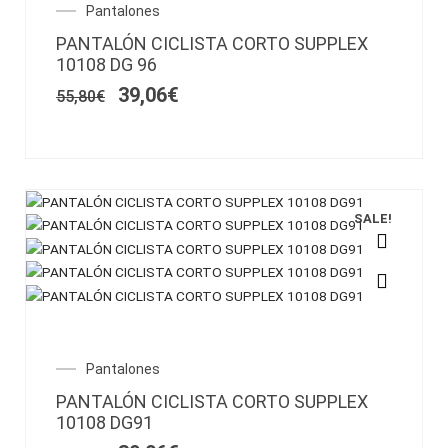
variantes.
El
El
Pantalones
Las
precio
precio
PANTALÓN CICLISTA CORTO SUPPLEX
opciones
original
actual
10108 DG 96
se
era:
es:
55,80€.
39,06€.
pueden
39,06
€
55,80
€
elegir
en
la
página
de
SALE!
producto
Este
producto
tiene
múltiples
variantes.
El
El
Pantalones
Las
precio
precio
PANTALÓN CICLISTA CORTO SUPPLEX
opciones
original
actual
10108 DG91
se
era:
es:
pueden