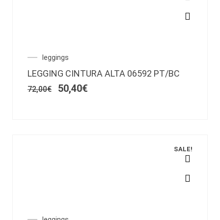
producto
Este
producto
tiene
múltiples
variantes.
El
El
leggings
Las
precio
precio
LEGGING CINTURA ALTA 06592 PT/BC
opciones
original
actual
era:
es:
50,40
€
se
72,00
€
72,00€.
50,40€.
pueden
elegir
en
la
página
SALE!
de
producto
Este
producto
tiene
múltiples
variantes.
leggings