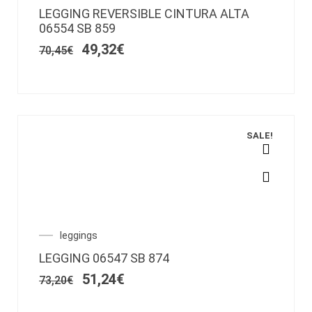
precio
precio
opciones
LEGGING REVERSIBLE CINTURA ALTA
original
actual
se
06554 SB 859
era:
es:
pueden
70,45€.
49,32€.
49,32
€
70,45
€
elegir
en
la
página
de
producto
SALE!
Este
producto
tiene
múltiples
variantes.
El
El
leggings
Las
precio
precio
LEGGING 06547 SB 874
opciones
original
actual
era:
es:
51,24
€
se
73,20
€
73,20€.
51,24€.
pueden
elegir