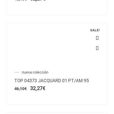
pueden
46,10€.
32,27€.
elegir
en
la
página
de
SALE!
producto
Este
producto
tiene
múltiples
variantes.
El
El
nueva colección
Las
precio
precio
opciones
TOP 04373 JACQUARD 01 PT/AM 95
original
actual
se
era:
es:
32,27
€
46,10
€
pueden
46,10€.
32,27€.
elegir
en
la
página