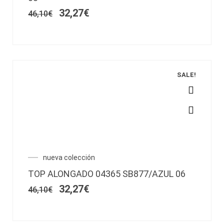
era:
es:
pueden
46,10€.
32,27€.
32,27
€
46,10
€
elegir
en
la
página
de
producto
SALE!
Este
producto
tiene
múltiples
variantes.
El
El
nueva colección
Las
precio
precio
opciones
TOP ALONGADO 04365 SB877/AZUL 06
original
actual
se
era:
es:
32,27
€
46,10
€
pueden
46,10€.
32,27€.
elegir
en