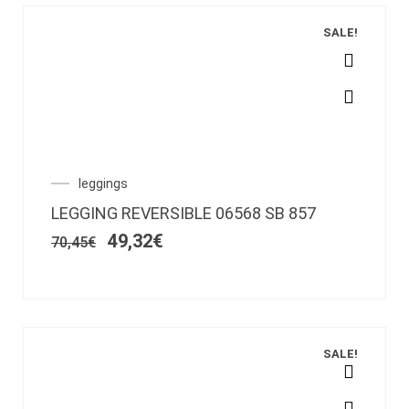
página
de
SALE!
producto
Este
producto
tiene
múltiples
variantes.
El
El
leggings
Las
precio
precio
opciones
LEGGING REVERSIBLE 06568 SB 857
original
actual
se
era:
es:
49,32
€
70,45
€
pueden
70,45€.
49,32€.
elegir
en
la
página
de
SALE!
producto
Este