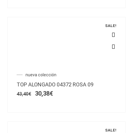
en
la
página
de
SALE!
producto
Este
producto
tiene
múltiples
variantes.
El
El
nueva colección
Las
precio
precio
opciones
TOP ALONGADO 04372 ROSA 09
original
actual
se
era:
es:
30,38
€
43,40
€
pueden
43,40€.
30,38€.
elegir
en
la
página
de
SALE!