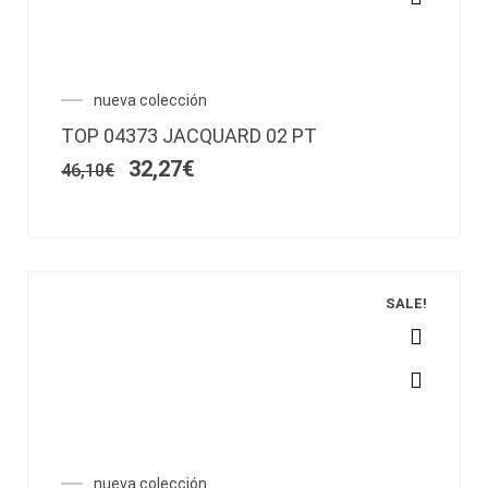
producto
tiene
múltiples
variantes.
El
El
nueva colección
Las
precio
precio
opciones
TOP 04373 JACQUARD 02 PT
original
actual
se
era:
es:
32,27
€
46,10
€
pueden
46,10€.
32,27€.
elegir
en
la
página
de
SALE!
producto
Este
producto
tiene
múltiples
variantes.
El
El
nueva colección