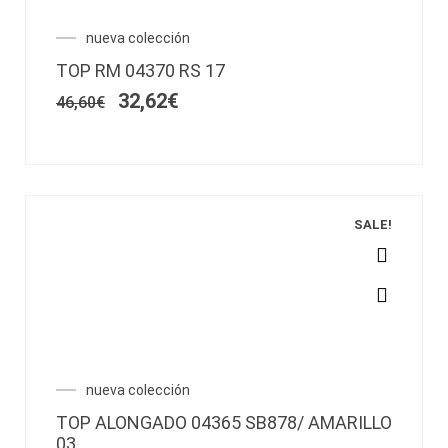
variantes.
El
El
nueva colección
Las
precio
precio
opciones
TOP RM 04370 RS 17
original
actual
se
era:
es:
32,62
€
46,60
€
pueden
46,60€.
32,62€.
elegir
en
la
página
de
SALE!
producto
Este
producto
tiene
múltiples
variantes.
El
El
nueva colección
Las
precio
precio
opciones
TOP ALONGADO 04365 SB878/ AMARILLO
original
actual
se
03