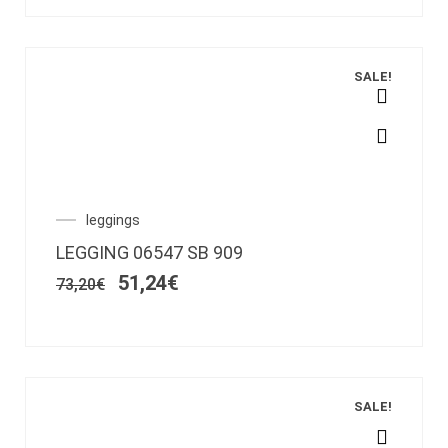
en
la
página
SALE!
de
producto
Este
producto
tiene
múltiples
variantes.
El
El
leggings
Las
precio
precio
LEGGING 06547 SB 909
opciones
original
actual
era:
es:
51,24
€
se
73,20
€
73,20€.
51,24€.
pueden
elegir
en
la
página
SALE!
de
producto