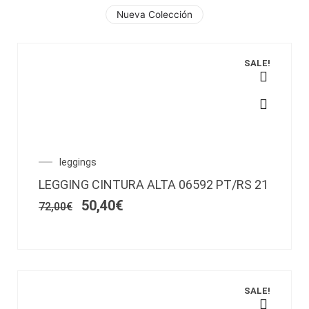
Ir
Nueva Colección
al
contenido
SALE!
Este
producto
tiene
múltiples
variantes.
El
El
leggings
Las
precio
precio
LEGGING CINTURA ALTA 06592 PT/RS 21
opciones
original
actual
era:
es:
50,40
€
se
72,00
€
72,00€.
50,40€.
pueden
elegir
en
la
página
SALE!
de