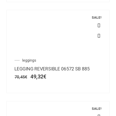
en
la
página
SALE!
de
producto
Este
producto
tiene
múltiples
variantes.
El
El
leggings
Las
precio
precio
opciones
LEGGING REVERSIBLE 06572 SB 885
original
actual
se
era:
es:
49,32
€
70,45
€
pueden
70,45€.
49,32€.
elegir
en
la
página
de
SALE!
producto