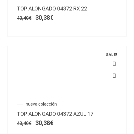
Las
precio
precio
opciones
TOP ALONGADO 04372 RX 22
original
actual
se
era:
es:
30,38
€
43,40
€
pueden
43,40€.
30,38€.
elegir
en
la
página
de
SALE!
producto
Este
producto
tiene
múltiples
variantes.
El
El
nueva colección
Las
precio
precio
opciones
TOP ALONGADO 04372 AZUL 17
original
actual
se
era:
es:
30,38
€
43,40
€
pueden
43,40€.
30,38€.
elegir