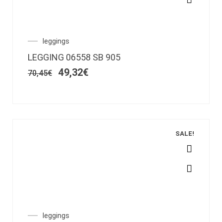
producto
tiene
múltiples
variantes.
El
El
leggings
Las
precio
precio
LEGGING 06558 SB 905
opciones
original
actual
era:
es:
49,32
€
se
70,45
€
70,45€.
49,32€.
pueden
elegir
en
la
página
SALE!
de
producto
Este
producto
tiene
múltiples
variantes.
El
El
leggings
Las