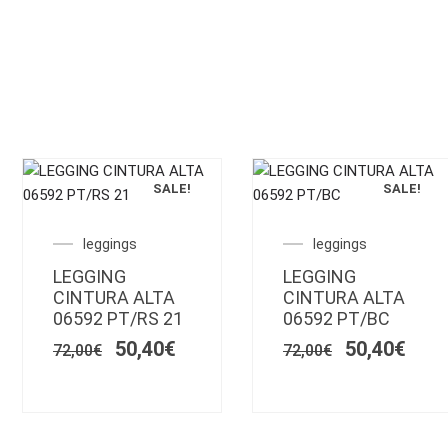
SALE!
SALE!
Este
Este
producto
producto
El
El
El
El
leggings
leggings
tiene
tiene
o
precio
precio
precio
prec
LEGGING
múltiples
LEGGING
múltiples
l
original
actual
original
actu
CINTURA ALTA
CINTURA ALTA
variantes.
variantes.
era:
es:
era:
es:
06592 PT/RS 21
06592 PT/BC
€.
72,00€.
Las
50,40€.
72,00€.
Las
50,4
50,40
€
50,40
€
opciones
opciones
72,00
€
72,00
€
se
se
pueden
pueden
elegir
elegir
en
en