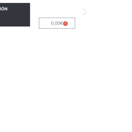
IÓN
0,00
€
0
Carrito