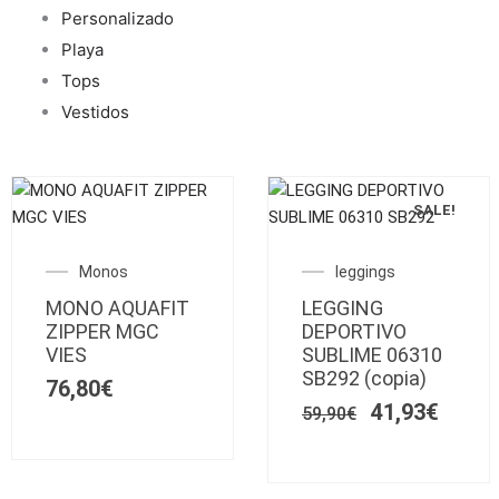
Personalizado
Playa
Tops
Vestidos
SALE!
Este
Este
producto
producto
El
El
Monos
leggings
tiene
tiene
precio
preci
MONO AQUAFIT
múltiples
LEGGING
múltiples
original
actua
ZIPPER MGC
DEPORTIVO
variantes.
variantes.
era:
es:
VIES
SUBLIME 06310
Las
59,90€.
Las
41,93
SB292 (copia)
76,80
€
opciones
opciones
41,93
€
se
59,90
€
se
pueden
pueden
elegir
elegir
en
en