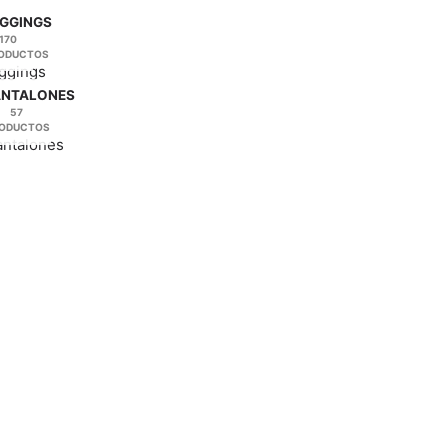
página
GGINGS
170
de
ODUCTOS
producto
ANTALONES
57
ODUCTOS