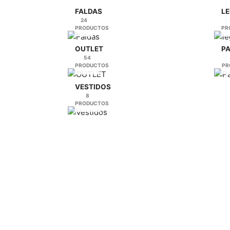
la
la
FALDAS
LE
24
página
página
PRODUCTOS
PR
de
de
producto
producto
OUTLET
P
54
PRODUCTOS
PR
VESTIDOS
8
PRODUCTOS