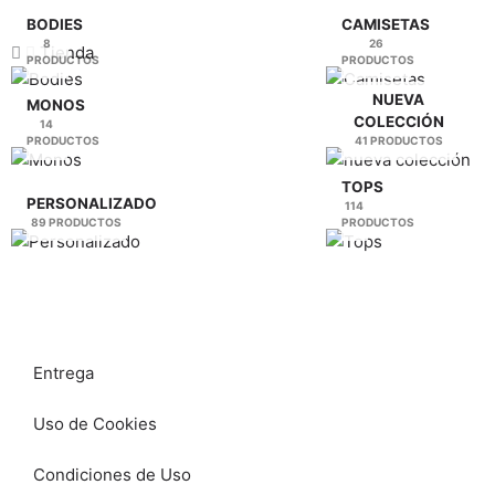
la
la
BODIES
CAMISETAS
8
26
página
página
Tienda
PRODUCTOS
PRODUCTOS
de
de
producto
producto
NUEVA
MONOS
COLECCIÓN
14
PRODUCTOS
41 PRODUCTOS
TOPS
PERSONALIZADO
114
89 PRODUCTOS
PRODUCTOS
Entrega
Uso de Cookies
Condiciones de Uso