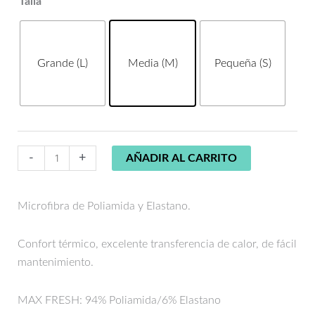
Talla
era:
es:
DE
41,45€.
29,02€.
TIRANTES
MAX
Grande (L)
Media (M)
Pequeña (S)
FRESH
NEGRO
01199
cantidad
-
+
AÑADIR AL CARRITO
Microfibra de Poliamida y Elastano.
Confort térmico, excelente transferencia de calor, de fácil
mantenimiento.
MAX FRESH: 94% Poliamida/6% Elastano