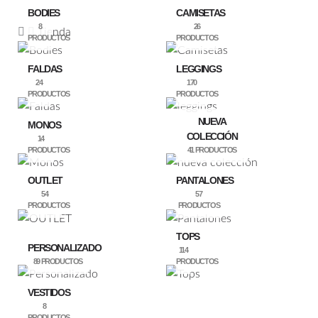
BODIES
CAMISETAS
pueden
8
26
Tienda
elegir
PRODUCTOS
PRODUCTOS
en
FALDAS
LEGGINGS
la
24
170
página
PRODUCTOS
PRODUCTOS
de
NUEVA
MONOS
producto
COLECCIÓN
14
PRODUCTOS
41 PRODUCTOS
OUTLET
PANTALONES
54
57
PRODUCTOS
PRODUCTOS
TOPS
PERSONALIZADO
114
89 PRODUCTOS
PRODUCTOS
VESTIDOS
8
PRODUCTOS