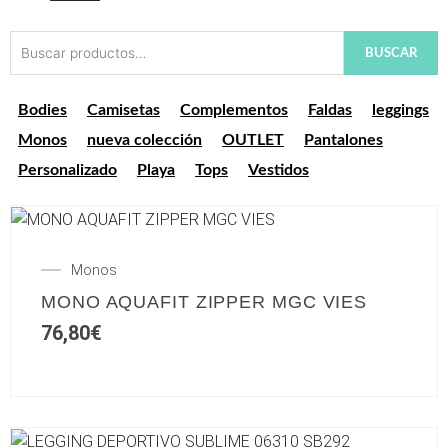
Buscar
BUSCAR
por:
Bodies
Camisetas
Complementos
Faldas
leggings
Monos
nueva colección
OUTLET
Pantalones
Personalizado
Playa
Tops
Vestidos
Este
producto
Monos
tiene
MONO AQUAFIT ZIPPER MGC VIES
múltiples
76,80
€
variantes.
Las
opciones
se
pueden