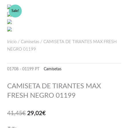
Ir
al
Sale!
contenido
Inicio
/
Camisetas
/ CAMISETA DE TIRANTES MAX FRESH
NEGRO 01199
01708 - 01199 PT
Camisetas
CAMISETA DE TIRANTES MAX
FRESH NEGRO 01199
El
El
41,45
€
29,02
€
precio
precio
original
actual
CAMISETA