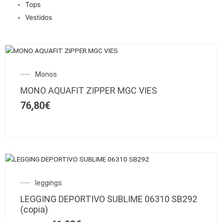
Tops
Vestidos
Este
producto
Monos
tiene
múltiples
MONO AQUAFIT ZIPPER MGC VIES
variantes.
76,80
€
Las
opciones
se
pueden
elegir
Este
en
SALE!
producto
la
El
El
leggings
tiene
página
precio
precio
múltiples
de
LEGGING DEPORTIVO SUBLIME 06310 SB292
original
actual
variantes.
producto
(copia)
era:
es:
Las