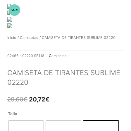
Ir
al
Sale!
contenido
Inicio
/
Camisetas
/ CAMISETA DE TIRANTES SUBLIME 02220
02466 - 02220 SB118
Camisetas
CAMISETA DE TIRANTES SUBLIME
02220
El
El
29,60
€
20,72
€
precio
precio
original
actual
CAMISETA
Talla
era:
es:
DE
29,60€.
20,72€.
TIRANTES