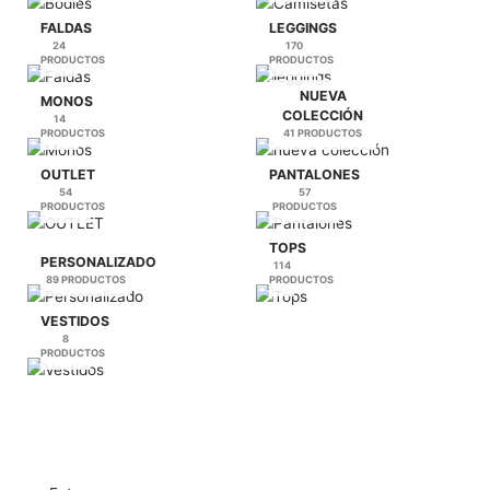
página
FALDAS
LEGGINGS
de
24
170
PRODUCTOS
PRODUCTOS
producto
NUEVA
MONOS
COLECCIÓN
14
PRODUCTOS
41 PRODUCTOS
OUTLET
PANTALONES
54
57
PRODUCTOS
PRODUCTOS
TOPS
PERSONALIZADO
114
89 PRODUCTOS
PRODUCTOS
VESTIDOS
8
PRODUCTOS