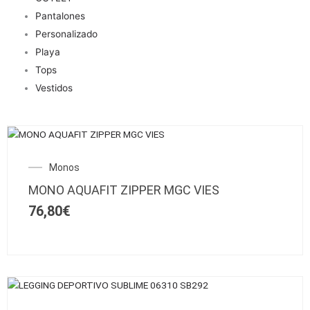
Pantalones
Personalizado
Playa
Tops
Vestidos
Este
producto
Monos
tiene
múltiples
MONO AQUAFIT ZIPPER MGC VIES
variantes.
76,80
€
Las
opciones
se
pueden
elegir
Este
en
SALE!
producto
la