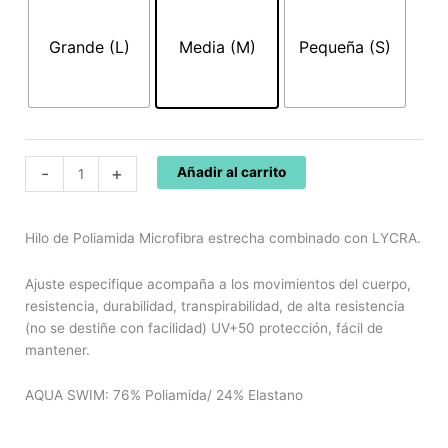
45,60€.
31,92€.
LARGO
AQUA
Grande (L)
Media (M)
Pequeña (S)
SWIM
BLANCO
32101
cantidad
-
+
Añadir al carrito
Hilo de Poliamida Microfibra estrecha combinado con LYCRA.
Ajuste especifique acompaña a los movimientos del cuerpo,
resistencia, durabilidad, transpirabilidad, de alta resistencia
(no se destiñe con facilidad) UV+50 protección, fácil de
mantener.
AQUA SWIM: 76% Poliamida/ 24% Elastano