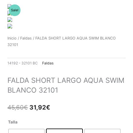
Ir
al
Sale!
contenido
Inicio
/
Faldas
/ FALDA SHORT LARGO AQUA SWIM BLANCO
32101
14192 - 32101 BC
Faldas
FALDA SHORT LARGO AQUA SWIM
BLANCO 32101
El
El
45,60
€
31,92
€
precio
precio
original
actual
FALDA
Talla
era:
es:
SHORT