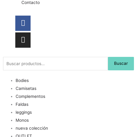
Contacto
Facebook
Instagram
Buscar
Buscar
por:
Bodies
Camisetas
Complementos
Faldas
leggings
Monos
nueva colección
OUTLET