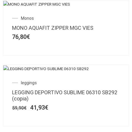
Este
producto
Monos
tiene
múltiples
MONO AQUAFIT ZIPPER MGC VIES
variantes.
76,80
€
Las
opciones
se
pueden
elegir
Este
en
SALE!
producto
la
El
El
leggings
tiene
página
precio
precio
múltiples
de
LEGGING DEPORTIVO SUBLIME 06310 SB292
original
actual
variantes.
producto
(copia)
era:
es:
Las
59,90€.
41,93€.
41,93
€
59,90
€
opciones
se
pueden
elegir