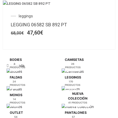
Este
en
SALE!
producto
la
El
El
leggings
tiene
página
precio
precio
múltiples
de
LEGGING 06582 SB 892 PT
original
actual
variantes.
producto
era:
es:
47,60
€
68,00
€
Las
68,00€.
47,60€.
opciones
se
pueden
elegir
BODIES
CAMISETAS
en
8
26
Tienda
PRODUCTOS
PRODUCTOS
la
página
FALDAS
LEGGINGS
de
24
170
PRODUCTOS
PRODUCTOS
producto
NUEVA
MONOS
COLECCIÓN
14
PRODUCTOS
41 PRODUCTOS
OUTLET
PANTALONES
54
57