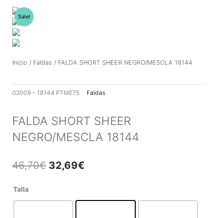
Ir
al
Sale!
contenido
Inicio
/
Faldas
/ FALDA SHORT SHEER NEGRO/MESCLA 18144
02009 - 18144 PTME75
Faldas
FALDA SHORT SHEER
NEGRO/MESCLA 18144
El
El
46,70
€
32,69
€
precio
precio
original
actual
FALDA
Talla
era:
es:
SHORT
46,70€.
32,69€.
SHEER