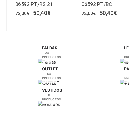
era:
es:
era:
es:
06592 PT/RS 21
06592 PT/BC
€.
72,00€.
Las
50,40€.
72,00€.
Las
50,4
50,40
€
50,40
€
opciones
opciones
72,00
€
72,00
€
se
se
pueden
pueden
elegir
elegir
en
en
la
la
FALDAS
LE
24
página
página
PRODUCTOS
PR
de
de
producto
producto
OUTLET
P
54
PRODUCTOS
PR
VESTIDOS
8
PRODUCTOS