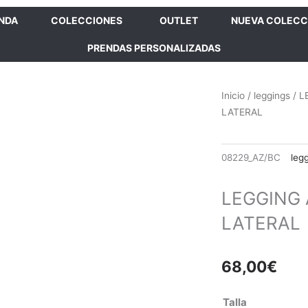
ENDA
COLECCIONES
OUTLET
NUEVA COLECC
PRENDAS PERSONALIZADAS
Inicio
/
leggings
/ L
LATERAL
08229_AZ/BC
leg
LEGGING
LATERAL
68,00
€
LEGGING
Talla