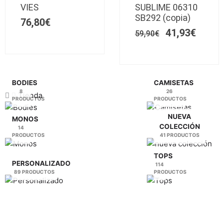
era:
es:
VIES
SUBLIME 06310
Las
59,90€.
Las
41,93
SB292 (copia)
76,80
€
opciones
opciones
41,93
€
se
59,90
€
se
pueden
pueden
elegir
elegir
en
en
la
la
BODIES
CAMISETAS
8
26
página
página
Tienda
PRODUCTOS
PRODUCTOS
de
de
producto
producto
NUEVA
MONOS
COLECCIÓN
14
PRODUCTOS
41 PRODUCTOS
TOPS
PERSONALIZADO
114
89 PRODUCTOS
PRODUCTOS