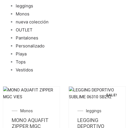
leggings
Monos
nueva colección
OUTLET
Pantalones
Personalizado
Playa
Tops
Vestidos
SALE!
Este
Este
producto
producto
El
El
Monos
leggings
tiene
tiene
precio
preci
MONO AQUAFIT
múltiples
LEGGING
múltiples
original
actua
ZIPPER MGC
DEPORTIVO
variantes.
variantes.