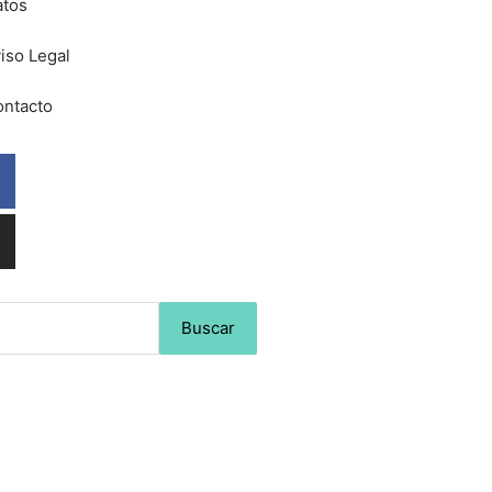
atos
iso Legal
ntacto
Facebook
Instagram
Buscar