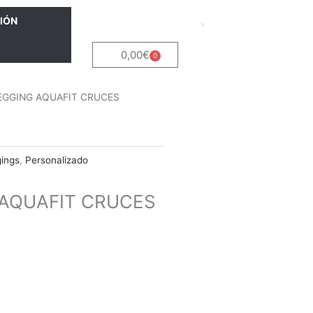
IÓN
0,00
€
0
Carrito
EGGING AQUAFIT CRUCES
gings
,
Personalizado
 AQUAFIT CRUCES