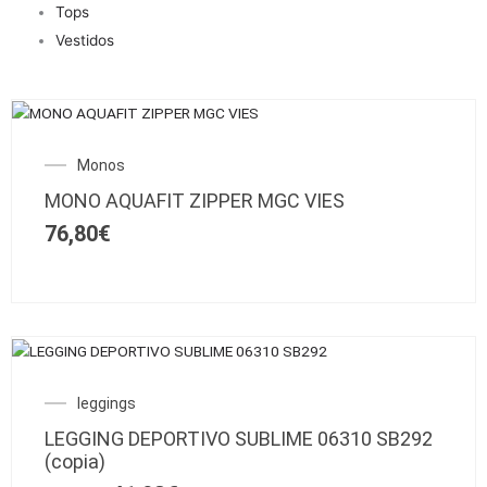
Tops
Vestidos
Este
producto
Monos
tiene
múltiples
MONO AQUAFIT ZIPPER MGC VIES
variantes.
76,80
€
Las
opciones
se
pueden
elegir
Este
en
SALE!
producto
la
El
El
leggings
tiene
página
precio
precio
múltiples
de
LEGGING DEPORTIVO SUBLIME 06310 SB292
original
actual
variantes.
producto
(copia)
era:
es:
Las