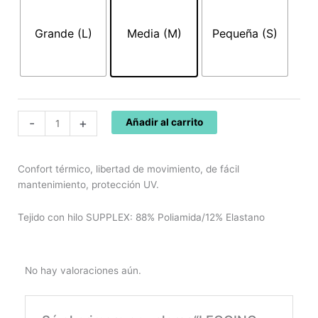
78,00€.
32,76€.
SUPPLEX
ESTAMPADO
Grande (L)
Media (M)
Pequeña (S)
DE
FLORES
06125
cantidad
-
+
Añadir al carrito
Confort térmico, libertad de movimiento, de fácil
mantenimiento, protección UV.
Tejido con hilo SUPPLEX: 88% Poliamida/12% Elastano
No hay valoraciones aún.