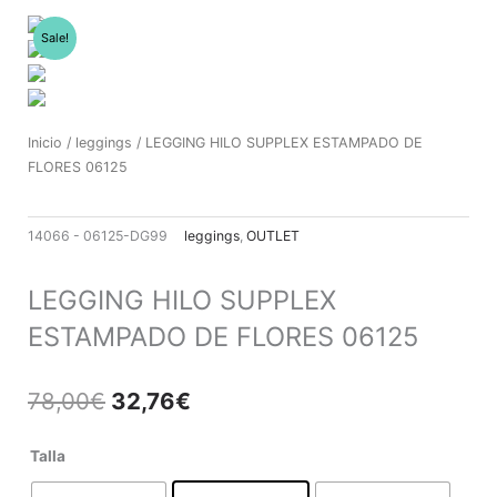
Ir
al
Sale!
contenido
Inicio
/
leggings
/ LEGGING HILO SUPPLEX ESTAMPADO DE
FLORES 06125
14066 - 06125-DG99
leggings
,
OUTLET
LEGGING HILO SUPPLEX
ESTAMPADO DE FLORES 06125
El
El
78,00
€
32,76
€
precio
precio
original
actual
LEGGING
Talla
era:
es:
HILO