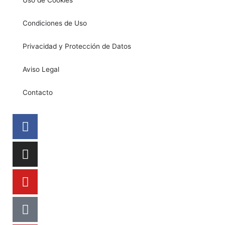
Uso de Cookies
Condiciones de Uso
Privacidad y Protección de Datos
Aviso Legal
Contacto
Facebook
Instagram
Youtube
Tiktok
Pinterest