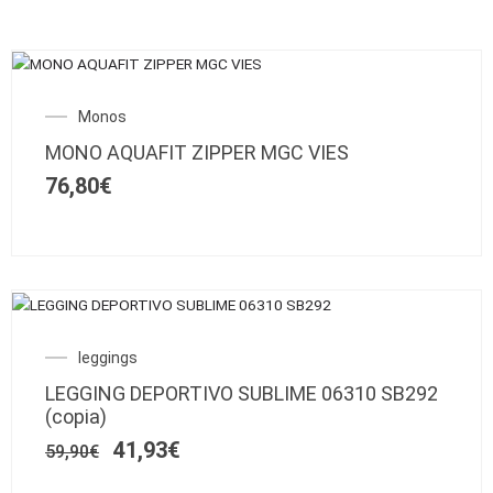
Este
producto
Monos
tiene
múltiples
MONO AQUAFIT ZIPPER MGC VIES
variantes.
76,80
€
Las
opciones
se
pueden
elegir
Este
en
SALE!
producto
la
El
El
leggings
tiene
página
precio
precio
múltiples
de
LEGGING DEPORTIVO SUBLIME 06310 SB292
original
actual
variantes.
producto
(copia)
era:
es:
Las
59,90€.
41,93€.
41,93
€
59,90
€
opciones
se