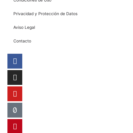
Condiciones de Uso
Privacidad y Protección de Datos
Aviso Legal
Contacto
Facebook
Instagram
Youtube
Tiktok
Pinterest