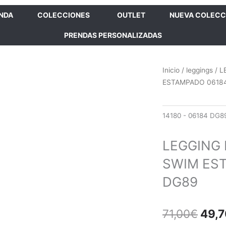
ENDA
COLECCIONES
OUTLET
NUEVA COLECC
PRENDAS PERSONALIZADAS
Inicio
/
leggings
/ L
ESTAMPADO 0618
14180 - 06184 DG8
LEGGING
SWIM ES
DG89
El
71,00
€
49,7
prec