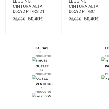
LEGGING
múltiples
LEGGING
múltiples
l
original
actual
original
actu
CINTURA ALTA
CINTURA ALTA
variantes.
variantes.
era:
es:
era:
es:
06592 PT/RS 21
06592 PT/BC
€.
72,00€.
Las
50,40€.
72,00€.
Las
50,4
50,40
€
50,40
€
opciones
opciones
72,00
€
72,00
€
se
se
pueden
pueden
elegir
elegir
en
en
la
la
FALDAS
LE
24
página
página
PRODUCTOS
PR
de
de
producto
producto
OUTLET
P
54
PRODUCTOS
PR
VESTIDOS
8
PRODUCTOS