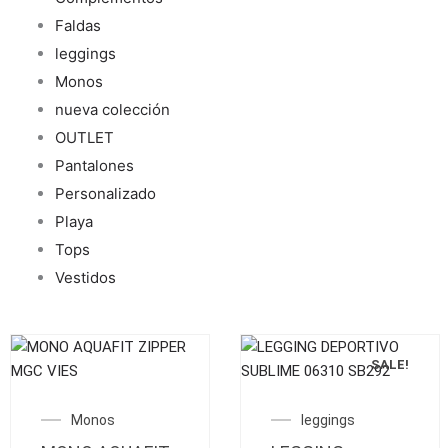
Faldas
leggings
Monos
nueva colección
OUTLET
Pantalones
Personalizado
Playa
Tops
Vestidos
SALE!
Este
Este
producto
producto
El
El
Monos
leggings
tiene
tiene
precio
preci