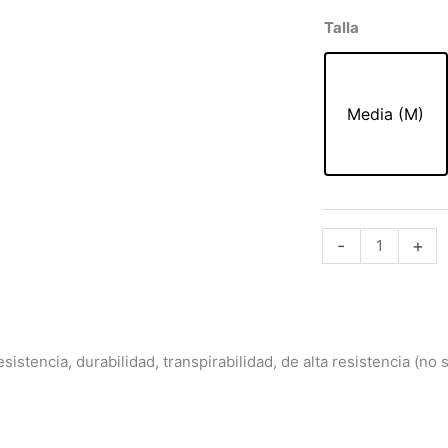
origi
LEGGING
Talla
era:
DEPORTIVO
71,0
AQUA
SWIM
Media (M)
ESTAMPADO
06184
DG89
cantidad
-
+
stencia, durabilidad, transpirabilidad, de alta resistencia (no 