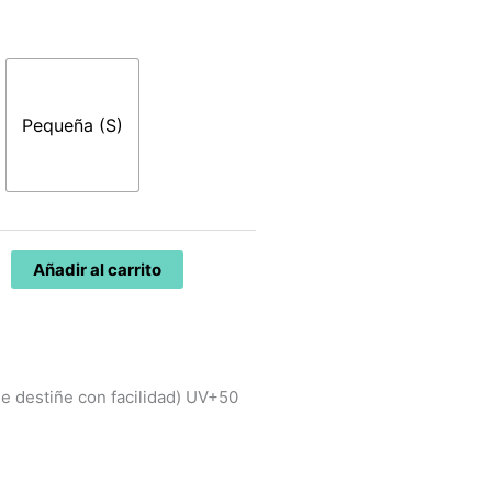
nal
actual
es:
0€.
49,70€.
Pequeña (S)
Añadir al carrito
se destiñe con facilidad) UV+50