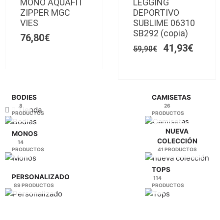
MONO AQUAFIT
múltiples
LEGGING
múltiples
original
actua
ZIPPER MGC
DEPORTIVO
variantes.
variantes.
era:
es:
VIES
SUBLIME 06310
Las
59,90€.
Las
41,93
SB292 (copia)
76,80
€
opciones
opciones
41,93
€
se
59,90
€
se
pueden
pueden
elegir
elegir
en
en
la
la
BODIES
CAMISETAS
8
26
página
página
Tienda
PRODUCTOS
PRODUCTOS
de
de
producto
producto
NUEVA
MONOS
COLECCIÓN
14
PRODUCTOS
41 PRODUCTOS
TOPS
PERSONALIZADO
114
89 PRODUCTOS
PRODUCTOS