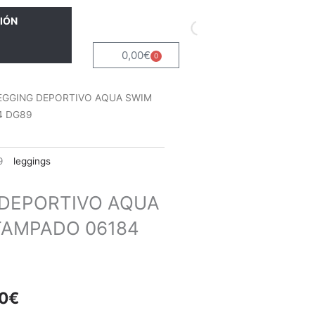
IÓN
0,00
€
0
Carrito
EGGING DEPORTIVO AQUA SWIM
4 DG89
9
leggings
 DEPORTIVO AQUA
TAMPADO 06184
El
0
€
io
precio