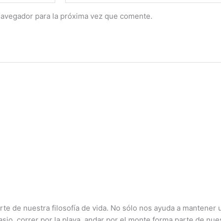
navegador para la próxima vez que comente.
rte de nuestra filosofía de vida. No sólo nos ayuda a mantener
nasio, correr por la playa, andar por el monte forma parte de nu