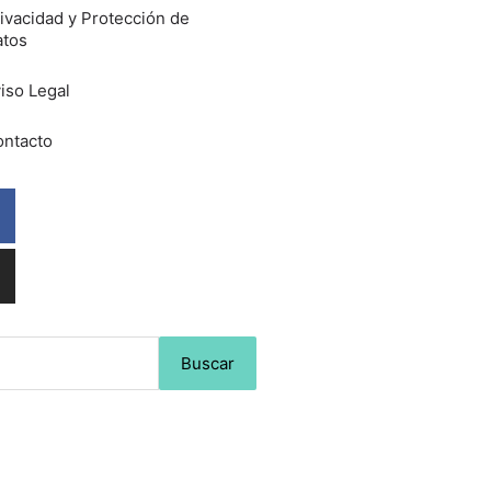
ivacidad y Protección de
atos
iso Legal
ntacto
Facebook
Instagram
Buscar