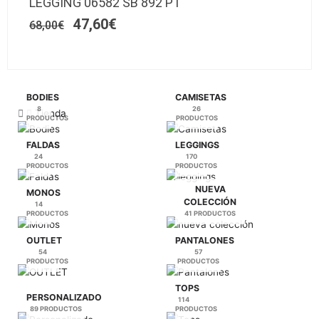
LEGGING 06582 SB 892 PT
original
actual
variantes.
producto
era:
es:
47,60
€
68,00
€
Las
68,00€.
47,60€.
opciones
se
pueden
elegir
BODIES
CAMISETAS
en
8
26
Tienda
PRODUCTOS
PRODUCTOS
la
página
FALDAS
LEGGINGS
de
24
170
PRODUCTOS
PRODUCTOS
producto
NUEVA
MONOS
COLECCIÓN
14
PRODUCTOS
41 PRODUCTOS
OUTLET
PANTALONES
54
57
PRODUCTOS
PRODUCTOS
TOPS
PERSONALIZADO
114
89 PRODUCTOS
PRODUCTOS