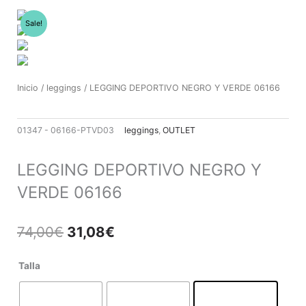
Ir
al
Sale!
contenido
Inicio
/
leggings
/ LEGGING DEPORTIVO NEGRO Y VERDE 06166
01347 - 06166-PTVD03
leggings
,
OUTLET
LEGGING DEPORTIVO NEGRO Y
VERDE 06166
El
El
74,00
€
31,08
€
precio
precio
original
actual
LEGGING
Talla
era:
es:
DEPORTIVO
74,00€.
31,08€.
NEGRO