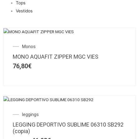
Tops
Vestidos
Este
producto
Monos
tiene
múltiples
MONO AQUAFIT ZIPPER MGC VIES
variantes.
76,80
€
Las
opciones
se
pueden
elegir
Este
en
SALE!
producto
la
El
El
leggings
tiene
página
precio
precio
múltiples
de
LEGGING DEPORTIVO SUBLIME 06310 SB292
original
actual
variantes.
producto
(copia)
era:
es:
Las