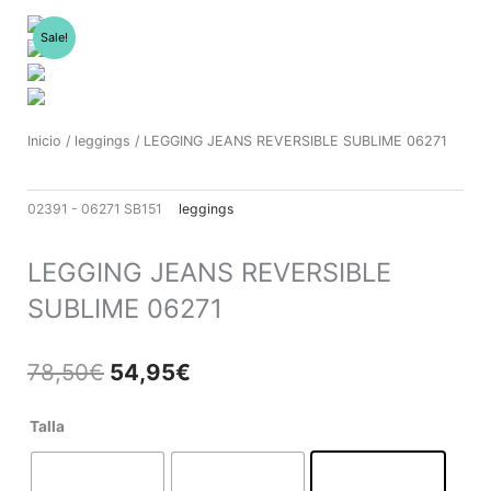
Ir
al
Sale!
contenido
Inicio
/
leggings
/ LEGGING JEANS REVERSIBLE SUBLIME 06271
02391 - 06271 SB151
leggings
LEGGING JEANS REVERSIBLE
SUBLIME 06271
El
El
78,50
€
54,95
€
precio
precio
original
actual
LEGGING
Talla
era:
es:
JEANS
78,50€.
54,95€.
REVERSIBLE