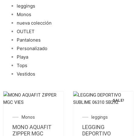
leggings
Monos
nueva colección
OUTLET
Pantalones
Personalizado
Playa
Tops
Vestidos
SALE!
Este
Este
producto
producto
El
El
Monos
leggings
tiene
tiene
precio
preci
MONO AQUAFIT
múltiples
LEGGING
múltiples
original
actua
ZIPPER MGC
DEPORTIVO
variantes.
variantes.