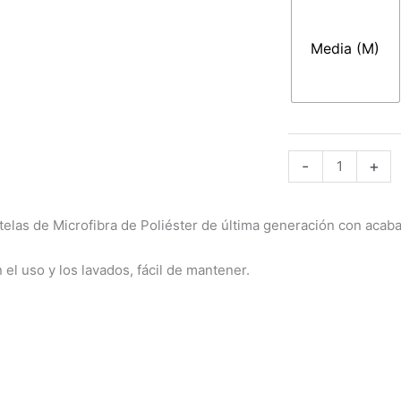
78,
06263
SB540
Media (M)
cantidad
-
+
las de Microfibra de Poliéster de última generación con acaba
el uso y los lavados, fácil de mantener.