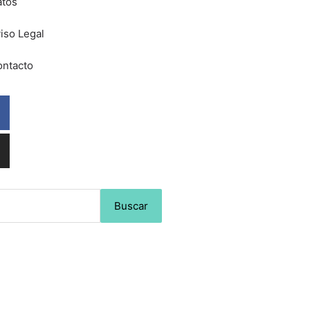
atos
iso Legal
ntacto
Facebook
Instagram
Buscar