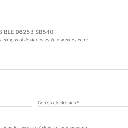
RSIBLE 06263 SB540”
s campos obligatorios están marcados con
*
Correo electrónico
*
navegador para la próxima vez que comente.