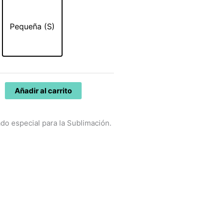
50€.
54,95€.
Pequeña (S)
Añadir al carrito
do especial para la Sublimación.