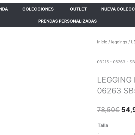
ENDA
COLECCIONES
OUTLET
NUEVA COLECC
PRENDAS PERSONALIZADAS
Inicio
/
leggings
/ L
03215 - 06263 - S
LEGGING 
06263 SB
El
78,50
€
54,
prec
orig
LEGGING
Talla
era:
REVERSIBLE