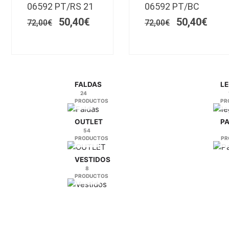
era:
es:
era:
es:
06592 PT/RS 21
06592 PT/BC
€.
72,00€.
Las
50,40€.
72,00€.
Las
50,4
50,40
€
50,40
€
opciones
opciones
72,00
€
72,00
€
se
se
pueden
pueden
elegir
elegir
en
en
la
la
FALDAS
LE
24
página
página
PRODUCTOS
PR
de
de
producto
producto
OUTLET
P
54
PRODUCTOS
PR
VESTIDOS
8
PRODUCTOS