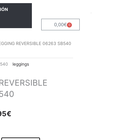
IÓN
0,00
€
0
Carrito
EGGING REVERSIBLE 06263 SB540
B540
leggings
REVERSIBLE
540
El
95
€
io
precio
inal
actual
es: