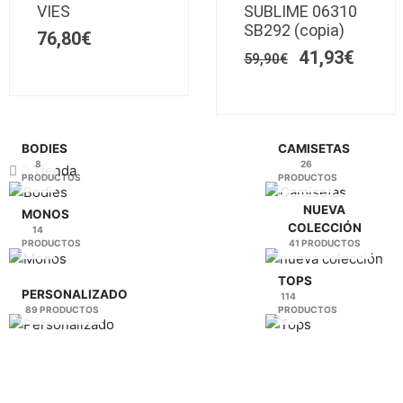
era:
es:
VIES
SUBLIME 06310
Las
59,90€.
Las
41,93
SB292 (copia)
76,80
€
opciones
opciones
41,93
€
se
59,90
€
se
pueden
pueden
elegir
elegir
en
en
la
la
BODIES
CAMISETAS
8
26
página
página
Tienda
PRODUCTOS
PRODUCTOS
de
de
producto
producto
NUEVA
MONOS
COLECCIÓN
14
PRODUCTOS
41 PRODUCTOS
TOPS
PERSONALIZADO
114
89 PRODUCTOS
PRODUCTOS