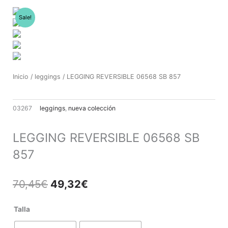
Ir
al
Sale!
contenido
Inicio
/
leggings
/ LEGGING REVERSIBLE 06568 SB 857
03267
leggings
,
nueva colección
LEGGING REVERSIBLE 06568 SB
857
El
El
70,45
€
49,32
€
precio
precio
original
actual
LEGGING
Talla
era:
es:
REVERSIBLE