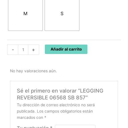
70,45€.
49,32€.
06568
SB
M
S
857
cantidad
-
+
Añadir al carrito
No hay valoraciones aún.
Sé el primero en valorar “LEGGING
REVERSIBLE 06568 SB 857”
Tu dirección de correo electrónico no será
publicada.
Los campos obligatorios están
marcados con
*