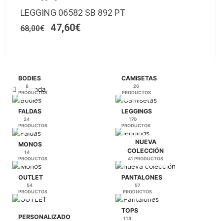
precio
precio
múltiples
de
LEGGING 06582 SB 892 PT
original
actual
variantes.
producto
era:
es:
47,60
€
68,00
€
Las
68,00€.
47,60€.
opciones
se
pueden
elegir
BODIES
CAMISETAS
en
8
26
Tienda
PRODUCTOS
PRODUCTOS
la
página
FALDAS
LEGGINGS
de
24
170
PRODUCTOS
PRODUCTOS
producto
NUEVA
MONOS
COLECCIÓN
14
PRODUCTOS
41 PRODUCTOS
OUTLET
PANTALONES
54
57
PRODUCTOS
PRODUCTOS
TOPS
PERSONALIZADO
114