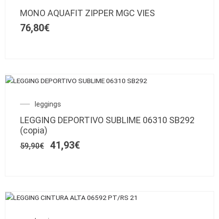
múltiples
MONO AQUAFIT ZIPPER MGC VIES
variantes.
76,80
€
Las
opciones
se
pueden
elegir
Este
en
SALE!
producto
la
El
El
leggings
tiene
página
precio
precio
múltiples
de
LEGGING DEPORTIVO SUBLIME 06310 SB292
original
actual
variantes.
producto
(copia)
era:
es:
Las
59,90€.
41,93€.
41,93
€
59,90
€
opciones
se
pueden
elegir
en
Este
la
SALE!
producto
página