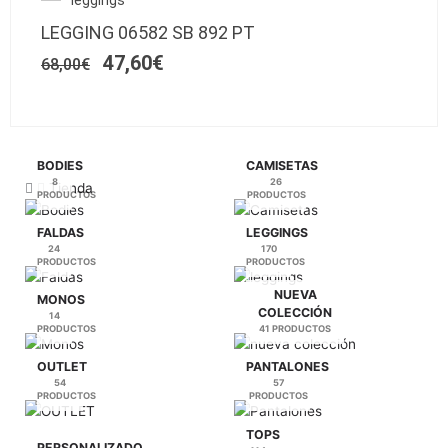
El
El
tiene
página
precio
precio
múltiples
de
LEGGING 06582 SB 892 PT
original
actual
variantes.
producto
era:
es:
47,60
€
68,00
€
Las
68,00€.
47,60€.
opciones
se
pueden
elegir
BODIES
CAMISETAS
en
8
26
Tienda
PRODUCTOS
PRODUCTOS
la
página
FALDAS
LEGGINGS
de
24
170
PRODUCTOS
PRODUCTOS
producto
NUEVA
MONOS
COLECCIÓN
14
PRODUCTOS
41 PRODUCTOS
OUTLET
PANTALONES
54
57
PRODUCTOS
PRODUCTOS
TOPS
PERSONALIZADO