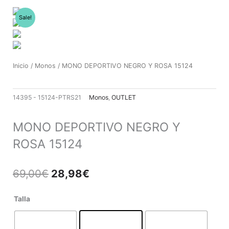
Ir
al
Sale!
contenido
Inicio
/
Monos
/ MONO DEPORTIVO NEGRO Y ROSA 15124
14395 - 15124-PTRS21
Monos
,
OUTLET
MONO DEPORTIVO NEGRO Y
ROSA 15124
El
El
69,00
€
28,98
€
precio
precio
original
actual
MONO
Talla
era:
es:
DEPORTIVO
69,00€.
28,98€.
NEGRO