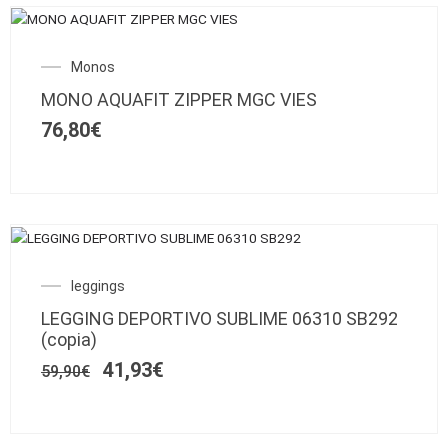
Este
producto
Monos
tiene
múltiples
MONO AQUAFIT ZIPPER MGC VIES
variantes.
76,80
€
Las
opciones
se
pueden
elegir
Este
en
SALE!
producto
la
El
El
leggings
tiene
página
precio
precio
múltiples
de
LEGGING DEPORTIVO SUBLIME 06310 SB292
original
actual
variantes.
producto
(copia)
era:
es:
Las
59,90€.
41,93€.
41,93
€
59,90
€
opciones
se
pueden
elegir