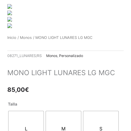
Ir
al
contenido
Inicio
/
Monos
/ MONO LIGHT LUNARES LG MGC
08271_LUNARES/RS
Monos
,
Personalizado
MONO LIGHT LUNARES LG MGC
85,00
€
MONO
Talla
LIGHT
LUNARES
LG
L
M
S
MGC