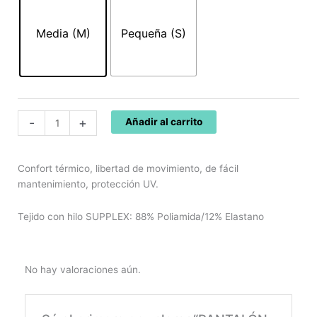
55,80€.
39,06€.
CORTO
SUPPLEX
Media (M)
Pequeña (S)
10108
DG106
cantidad
-
+
Añadir al carrito
Confort térmico, libertad de movimiento, de fácil
mantenimiento, protección UV.
Tejido con hilo SUPPLEX: 88% Poliamida/12% Elastano
No hay valoraciones aún.