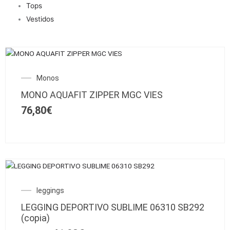
Tops
Vestidos
Este
producto
Monos
tiene
múltiples
MONO AQUAFIT ZIPPER MGC VIES
variantes.
76,80
€
Las
opciones
se
pueden
elegir
Este
en
SALE!
producto
la
El
El
leggings
tiene
página
precio
precio
múltiples
de
LEGGING DEPORTIVO SUBLIME 06310 SB292
original
actual
variantes.
producto
(copia)
era:
es:
Las