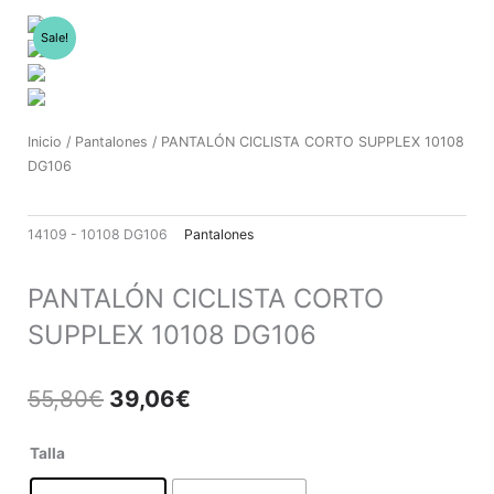
Ir
al
Sale!
contenido
Inicio
/
Pantalones
/ PANTALÓN CICLISTA CORTO SUPPLEX 10108
DG106
14109 - 10108 DG106
Pantalones
PANTALÓN CICLISTA CORTO
SUPPLEX 10108 DG106
El
El
55,80
€
39,06
€
precio
precio
original
actual
PANTALÓN
Talla
era:
es:
CICLISTA