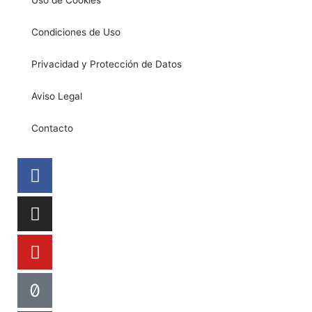
Uso de Cookies
Condiciones de Uso
Privacidad y Protección de Datos
Aviso Legal
Contacto
Facebook
Instagram
Youtube
Tiktok
Pinterest