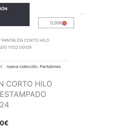
IÓN
0,00
€
0
Carrito
/ PANTALÓN CORTO HILO
DO 11122 DG124
24
nueva colección
,
Pantalones
N CORTO HILO
 ESTAMPADO
124
El
10
€
io
precio