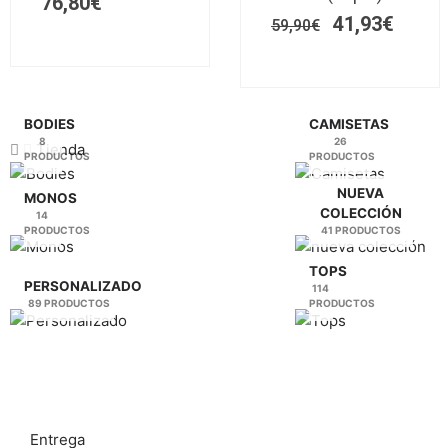
76,80
€
opciones
opciones
41,93
€
se
59,90
€
se
pueden
pueden
elegir
elegir
en
en
la
la
BODIES
CAMISETAS
8
26
página
página
Tienda
PRODUCTOS
PRODUCTOS
de
de
producto
producto
NUEVA
MONOS
COLECCIÓN
14
PRODUCTOS
41 PRODUCTOS
TOPS
PERSONALIZADO
114
89 PRODUCTOS
PRODUCTOS
Entrega