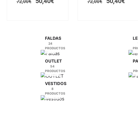
50,40
€
50,40
€
opciones
opciones
72,00
€
72,00
€
se
se
pueden
pueden
elegir
elegir
en
en
la
la
FALDAS
LE
24
página
página
PRODUCTOS
PR
de
de
producto
producto
OUTLET
P
54
PRODUCTOS
PR
VESTIDOS
8
PRODUCTOS