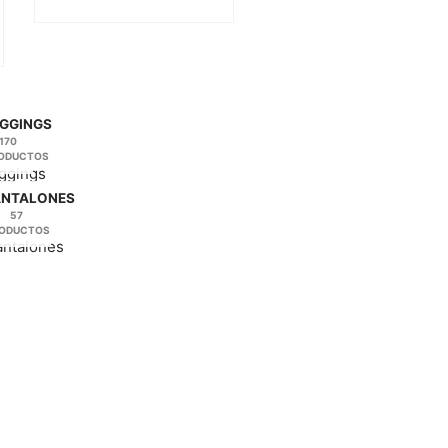
se
pueden
elegir
en
la
página
GGINGS
170
de
ODUCTOS
producto
ANTALONES
57
ODUCTOS