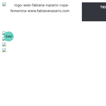
Ir
TI
al
contenido
Sale!