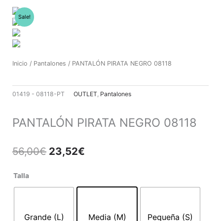
Ir
al
Sale!
contenido
Inicio
/
Pantalones
/ PANTALÓN PIRATA NEGRO 08118
01419 - 08118-PT
OUTLET
,
Pantalones
PANTALÓN PIRATA NEGRO 08118
El
El
56,00
€
23,52
€
precio
precio
original
actual
PANTALÓN
Talla
era:
es:
PIRATA
56,00€.
23,52€.
NEGRO
08118
Grande (L)
Media (M)
Pequeña (S)
cantidad