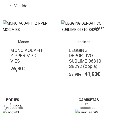
Vestidos
SALE!
Este
Este
producto
producto
El
El
Monos
leggings
tiene
tiene
precio
preci
MONO AQUAFIT
múltiples
LEGGING
múltiples
original
actua
ZIPPER MGC
DEPORTIVO
variantes.
variantes.
era:
es:
VIES
SUBLIME 06310
Las
59,90€.
Las
41,93
SB292 (copia)
76,80
€
opciones
opciones
41,93
€
se
59,90
€
se
pueden
pueden
elegir
elegir
en
en
la
la
BODIES
CAMISETAS
8
26
página
página
Tienda
PRODUCTOS
PRODUCTOS
de
de