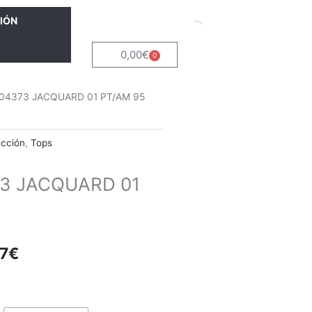
IÓN
0,00
€
0
Carrito
04373 JACQUARD 01 PT/AM 95
ección
,
Tops
3 JACQUARD 01
El
7
€
io
precio
nal
actual
es: