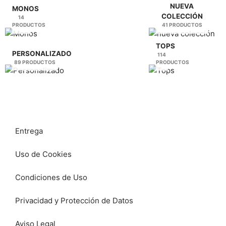
producto
producto
NUEVA
MONOS
COLECCIÓN
14
PRODUCTOS
41 PRODUCTOS
TOPS
PERSONALIZADO
114
89 PRODUCTOS
PRODUCTOS
Entrega
Uso de Cookies
Condiciones de Uso
Privacidad y Protección de Datos
Aviso Legal