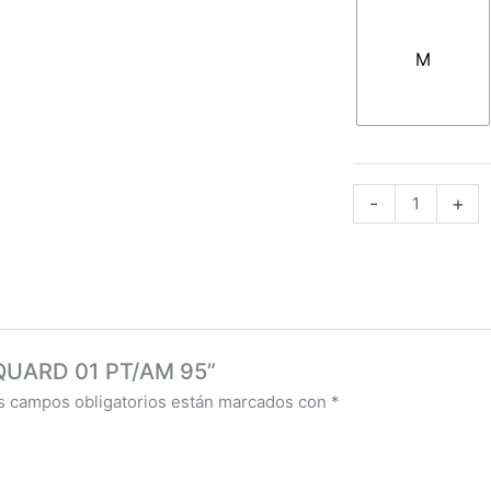
46,1
JACQUARD
01
M
PT/AM
95
cantidad
-
+
CQUARD 01 PT/AM 95”
s campos obligatorios están marcados con
*