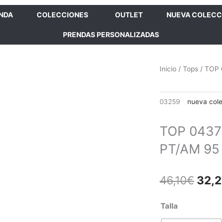
ENDA
COLECCIONES
OUTLET
NUEVA COLECC
PRENDAS PERSONALIZADAS
Inicio
/
Tops
/ TOP 
03259
nueva col
TOP 0437
PT/AM 95
El
46,10
€
32,2
prec
origi
TOP
Talla
era:
04373