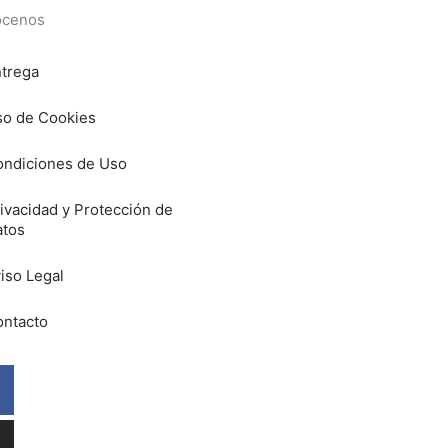
cenos
trega
o de Cookies
ndiciones de Uso
ivacidad y Protección de
atos
iso Legal
ntacto
Facebook
Instagram