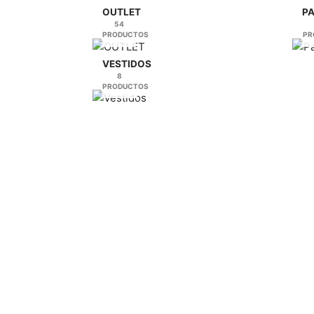
producto
producto
OUTLET
P
54
PRODUCTOS
PR
VESTIDOS
8
PRODUCTOS