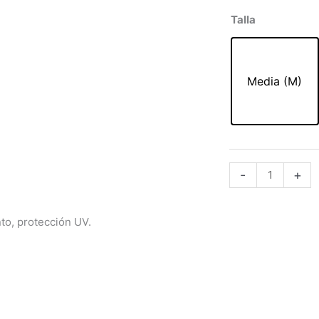
orig
TOP
Talla
era:
DEPORTIVO
47,9
CON
HILO
Media (M)
SUPPLEX
ESTAMPADO
04132
DG75
cantidad
-
+
to, protección UV.