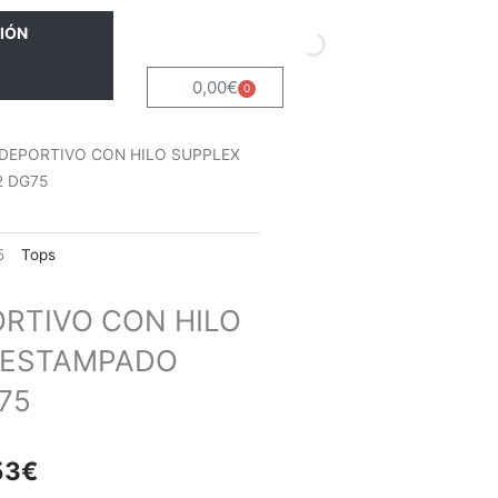
IÓN
0,00
€
0
Carrito
 DEPORTIVO CON HILO SUPPLEX
2 DG75
5
Tops
RTIVO CON HILO
 ESTAMPADO
75
El
53
€
io
precio