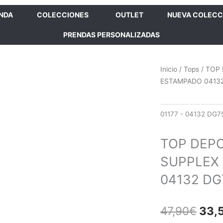
ENDA
COLECCIONES
OUTLET
NUEVA COLECC
PRENDAS PERSONALIZADAS
Inicio
/
Tops
/ TOP
ESTAMPADO 0413
01177 - 04132 DG7
TOP DEPO
SUPPLEX
04132 DG
El
47,90
€
33,
prec