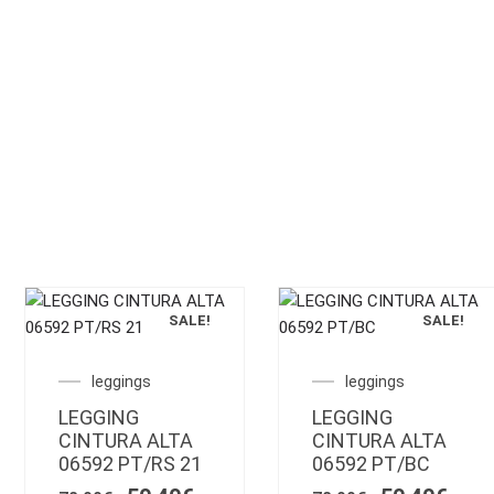
SALE!
SALE!
Este
Este
producto
producto
El
El
El
El
leggings
leggings
tiene
tiene
o
precio
precio
precio
prec
LEGGING
múltiples
LEGGING
múltiples
l
original
actual
original
actu
CINTURA ALTA
CINTURA ALTA
variantes.
variantes.
era:
es:
era:
es:
06592 PT/RS 21
06592 PT/BC
€.
72,00€.
Las
50,40€.
72,00€.
Las
50,4