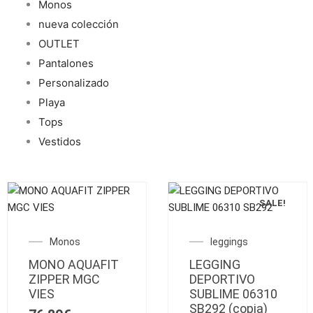
Monos
nueva colección
OUTLET
Pantalones
Personalizado
Playa
Tops
Vestidos
SALE!
Este
Este
producto
producto
El
El
Monos
leggings
tiene
tiene
precio
preci
MONO AQUAFIT
múltiples
LEGGING
múltiples
original
actua
ZIPPER MGC
DEPORTIVO
variantes.
variantes.
era:
es:
VIES
SUBLIME 06310
Las
59,90€.
Las
41,93
SB292 (copia)