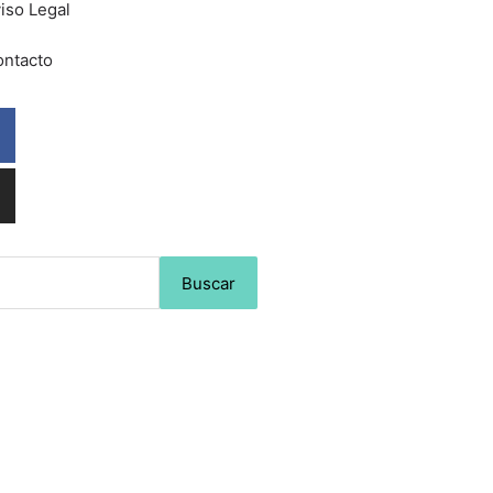
iso Legal
ntacto
Facebook
Instagram
Buscar