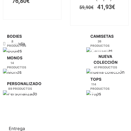
76,80
€
opciones
opciones
41,93
€
se
59,90
€
se
pueden
pueden
elegir
elegir
en
en
la
la
BODIES
CAMISETAS
8
26
página
página
Tienda
PRODUCTOS
PRODUCTOS
de
de
producto
producto
NUEVA
MONOS
COLECCIÓN
14
PRODUCTOS
41 PRODUCTOS
TOPS
PERSONALIZADO
114
89 PRODUCTOS
PRODUCTOS
Entrega