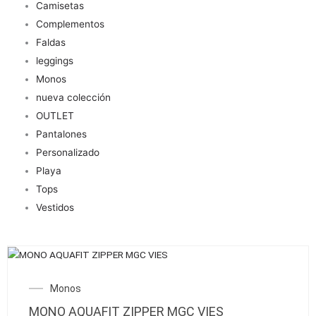
Camisetas
Complementos
Faldas
leggings
Monos
nueva colección
OUTLET
Pantalones
Personalizado
Playa
Tops
Vestidos
Este
producto
Monos
tiene
múltiples
MONO AQUAFIT ZIPPER MGC VIES