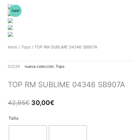
Ir
al
Sale!
contenido
Inicio
/
Tops
/ TOP RM SUBLIME 04346 SB907A
03239
nueva colección
,
Tops
TOP RM SUBLIME 04346 SB907A
El
El
42,85
€
30,00
€
precio
precio
original
actual
TOP
Talla
era:
es:
RM
42,85€.
30,00€.
SUBLIME
04346