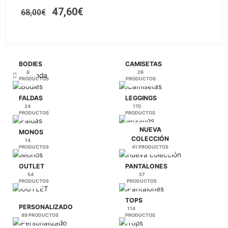
original
actual
variantes.
producto
era:
es:
47,60
€
68,00
€
Las
68,00€.
47,60€.
opciones
se
pueden
elegir
BODIES
CAMISETAS
en
8
26
Tienda
PRODUCTOS
PRODUCTOS
la
página
FALDAS
LEGGINGS
de
24
170
PRODUCTOS
PRODUCTOS
producto
NUEVA
MONOS
COLECCIÓN
14
PRODUCTOS
41 PRODUCTOS
OUTLET
PANTALONES
54
57
PRODUCTOS
PRODUCTOS
TOPS
PERSONALIZADO
114
89 PRODUCTOS
PRODUCTOS