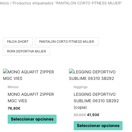
Ir
Inicio
/ Productos etiquetados “PANTALON CORTO FITNESS MUJER”
al
contenido
FALDA SHORT
PANTALON CORTO FITNESS MUJER
ROPA DEPORTIVA MUJER
El
El
Este
Este
precio
precio
producto
prod
original
actual
tiene
tiene
era:
es:
Monos
leggings
59,90€.
41,93€.
múltiples
múlti
MONO AQUAFIT ZIPPER
LEGGING DEPORTIVO
variantes.
varia
MGC VIES
SUBLIME 06310 SB292
Las
Las
(copia)
76,80
€
opciones
opci
59,90
€
41,93
€
se
se
Seleccionar opciones
pueden
pued
Seleccionar opciones
elegir
elegi