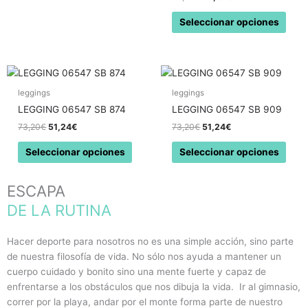
se
se
pueden
pued
Seleccionar opciones
elegir
elegi
en
en
la
la
El
El
El
El
Este
Este
página
pági
precio
precio
precio
precio
producto
prod
original
actual
original
actual
leggings
leggings
de
de
tiene
tiene
era:
es:
era:
es:
producto
prod
LEGGING 06547 SB 874
LEGGING 06547 SB 909
73,20€.
51,24€.
73,20€.
51,24€.
múltiples
múlti
73,20
€
51,24
€
73,20
€
51,24
€
variantes.
varia
Las
Las
Seleccionar opciones
Seleccionar opciones
opciones
opci
se
se
ESCAPA
pueden
pued
DE LA RUTINA
elegir
elegi
en
en
la
la
Hacer deporte para nosotros no es una simple acción, sino parte
página
pági
de nuestra filosofía de vida. No sólo nos ayuda a mantener un
de
de
cuerpo cuidado y bonito sino una mente fuerte y capaz de
producto
prod
enfrentarse a los obstáculos que nos dibuja la vida. Ir al gimnasio,
correr por la playa, andar por el monte forma parte de nuestro