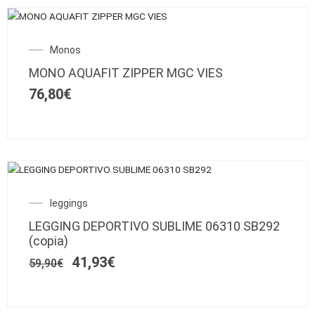
Este
producto
Monos
tiene
múltiples
MONO AQUAFIT ZIPPER MGC VIES
variantes.
76,80
€
Las
opciones
se
pueden
elegir
Este
en
SALE!
producto
la
El
El
leggings
tiene
página
precio
precio
múltiples
de
LEGGING DEPORTIVO SUBLIME 06310 SB292
original
actual
variantes.
producto
(copia)
era:
es:
Las
59,90€.
41,93€.
41,93
€
59,90
€
opciones
se
pueden
elegir